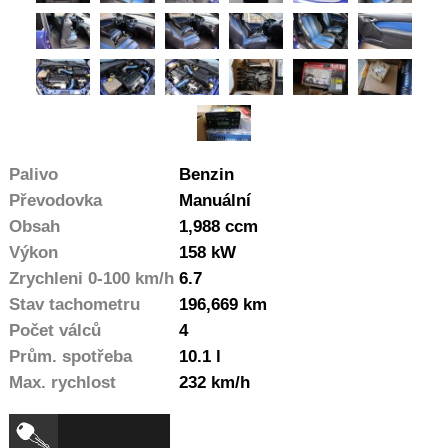
Palivo
Benzin
Převodovka
Manuální
Obsah
1,988 ccm
Výkon
158 kW
Zrychleni 0-100 km/h
6.7
Stav tachometru
196,669 km
Počet válců
4
Prům. spotřeba
10.1 l
Max. rychlost
232 km/h