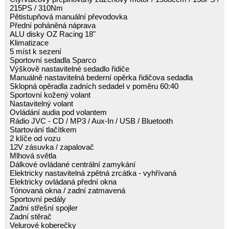
215PS / 310Nm
Pětistupňová manuální převodovka
Přední poháněná náprava
ALU disky OZ Racing 18"
Klimatizace
5 míst k sezení
Sportovní sedadla Sparco
Výškově nastavitelné sedadlo řidiče
Manuálně nastavitelná bederní opěrka řidičova sedadla
Sklopná opěradla zadních sedadel v poměru 60:40
Sportovní kožený volant
Nastavitelný volant
Ovládání audia pod volantem
Rádio JVC - CD / MP3 / Aux-In / USB / Bluetooth
Startování tlačítkem
2 klíče od vozu
12V zásuvka / zapalovač
Mlhová světla
Dálkové ovládané centrální zamykání
Elektricky nastavitelná zpětná zrcátka - vyhřívaná
Elektricky ovládaná přední okna
Tónovaná okna / zadní zatmavená
Sportovní pedály
Zadní střešní spojler
Zadní stěrač
Velurové koberečky