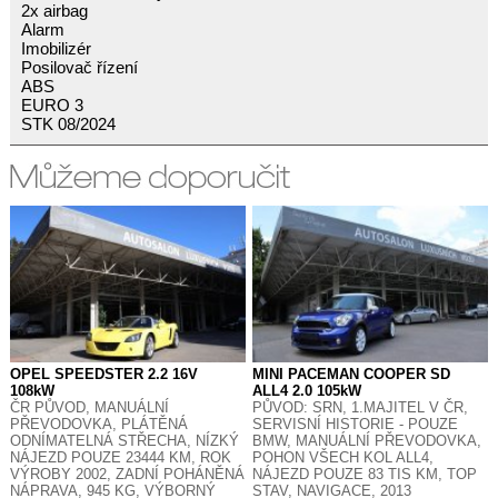
2x airbag
Alarm
Imobilizér
Posilovač řízení
ABS
EURO 3
STK 08/2024
OPEL SPEEDSTER 2.2 16V
MINI PACEMAN COOPER SD
108kW
ALL4 2.0 105kW
ČR PŮVOD, MANUÁLNÍ
PŮVOD: SRN, 1.MAJITEL V ČR,
PŘEVODOVKA, PLÁTĚNÁ
SERVISNÍ HISTORIE - POUZE
ODNÍMATELNÁ STŘECHA, NÍZKÝ
BMW, MANUÁLNÍ PŘEVODOVKA,
NÁJEZD POUZE 23444 KM, ROK
POHON VŠECH KOL ALL4,
VÝROBY 2002, ZADNÍ POHÁNĚNÁ
NÁJEZD POUZE 83 TIS KM, TOP
NÁPRAVA, 945 KG, VÝBORNÝ
STAV, NAVIGACE, 2013