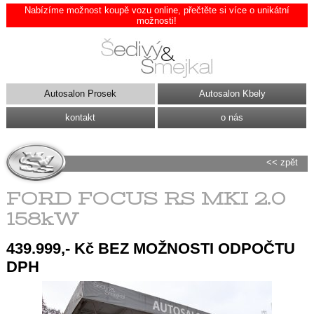
Nabízíme možnost koupě vozu online, přečtěte si více o unikátní
možnosti!
Autosalon Prosek
Autosalon Kbely
kontakt
o nás
<< zpět
FORD FOCUS RS MKI 2.0
158kW
439.999,- Kč BEZ MOŽNOSTI ODPOČTU
DPH