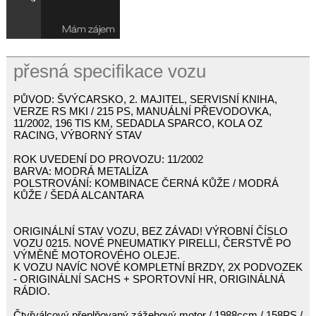
přesná specifikace vozu
PŮVOD: ŠVÝCARSKO, 2. MAJITEL, SERVISNÍ KNIHA,
VERZE RS MKI / 215 PS, MANUÁLNÍ PŘEVODOVKA,
11/2002, 196 TIS KM, SEDADLA SPARCO, KOLA OZ
RACING, VÝBORNÝ STAV
ROK UVEDENÍ DO PROVOZU: 11/2002
BARVA: MODRÁ METALÍZA
POLSTROVÁNÍ: KOMBINACE ČERNÁ KŮŽE / MODRÁ
KŮŽE / ŠEDÁ ALCANTARA
ORIGINÁLNÍ STAV VOZU, BEZ ZÁVAD! VÝROBNÍ ČÍSLO
VOZU 0215. NOVÉ PNEUMATIKY PIRELLI, ČERSTVĚ PO
VÝMĚNĚ MOTOROVÉHO OLEJE.
K VOZU NAVÍC NOVÉ KOMPLETNÍ BRZDY, 2X PODVOZEK
- ORIGINÁLNÍ SACHS + SPORTOVNÍ HR, ORIGINÁLNÁ
RÁDIO.
Čtyřválcový přeplňovaný zážehový motor / 1988ccm / 158PS /