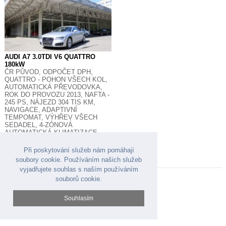
AUDI A7 3.0TDI V6 QUATTRO
180kW
ČR PŮVOD, ODPOČET DPH,
QUATTRO - POHON VŠECH KOL,
AUTOMATICKÁ PŘEVODOVKA,
ROK DO PROVOZU 2013, NAFTA -
245 PS, NÁJEZD 304 TIS KM,
NAVIGACE, ADAPTIVNÍ
TEMPOMAT, VÝHŘEV VŠECH
SEDADEL, 4-ZÓNOVÁ
AUTOMATICKÁ KLIMATIZACE,
VZDUCHOVÝ PODVOZEK
268.595,- Kč BEZ DPH
Při poskytování služeb nám pomáhají
soubory cookie. Používáním našich služeb
vyjadřujete souhlas s naším používáním
Autosalon Šedivý & Šmejkal s.r.o. 2026
souborů cookie.
Lovosická 778/2 Praha 9 - Prosek
Souhlasím
+420 283 880 615
info@autoprosek.cz