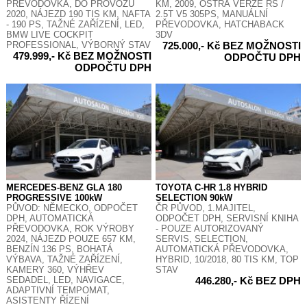
PŘEVODOVKA, DO PROVOZU
KM, 2009, OSTRÁ VERZE RS /
2020, NÁJEZD 190 TIS KM, NAFTA
2.5T V5 305PS, MANUÁLNÍ
- 190 PS, TAŽNÉ ZAŘÍZENÍ, LED,
PŘEVODOVKA, HATCHABACK
BMW LIVE COCKPIT
3DV
PROFESSIONAL, VÝBORNÝ STAV
725.000,- Kč BEZ MOŽNOSTI
479.999,- Kč BEZ MOŽNOSTI
ODPOČTU DPH
ODPOČTU DPH
MERCEDES-BENZ GLA 180
TOYOTA C-HR 1.8 HYBRID
PROGRESSIVE 100kW
SELECTION 90kW
PŮVOD: NĚMECKO, ODPOČET
ČR PŮVOD, 1.MAJITEL,
DPH, AUTOMATICKÁ
ODPOČET DPH, SERVISNÍ KNIHA
PŘEVODOVKA, ROK VÝROBY
- POUZE AUTORIZOVANÝ
2024, NÁJEZD POUZE 657 KM,
SERVIS, SELECTION,
BENZÍN 136 PS, BOHATÁ
AUTOMATICKÁ PŘEVODOVKA,
VÝBAVA, TAŽNÉ ZAŘÍZENÍ,
HYBRID, 10/2018, 80 TIS KM, TOP
KAMERY 360, VÝHŘEV
STAV
SEDADEL, LED, NAVIGACE,
446.280,- Kč BEZ DPH
ADAPTIVNÍ TEMPOMAT,
ASISTENTY ŘÍZENÍ