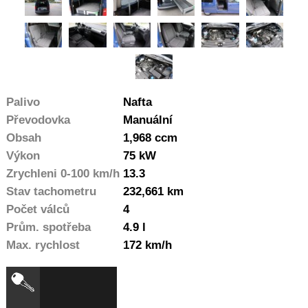
Palivo
Nafta
Převodovka
Manuální
Obsah
1,968 ccm
Výkon
75 kW
Zrychleni 0-100 km/h
13.3
Stav tachometru
232,661 km
Počet válců
4
Prům. spotřeba
4.9 l
Max. rychlost
172 km/h