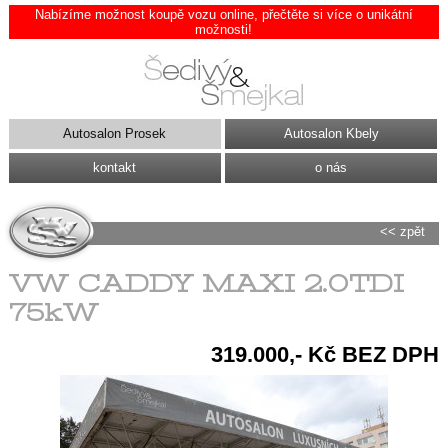
Nabízíme možnost koupě vozu online, přečtěte si více o unikátní
možnosti!
Autosalon Prosek
Autosalon Kbely
kontakt
o nás
<< zpět
VW CADDY MAXI 2.0TDI
75kW
319.000,- Kč BEZ DPH