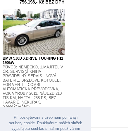
756.198,- Kč BEZ DPH
BMW 530D XDRIVE TOURING F11
190kW
PŮVOD: NĚMECKO, 1.MAJITEL V
ČR, SERVISNÍ KNIHA -
PRAVIDELNÝ SERVIS - NOVÁ
BATERIE, BRZDOVÉ KOTOUČE,
EGR VENTIL, COMBI,
AUTOMATICKÁ PŘEVODOVKA,
ROK VÝROBY 2011, NÁJEZD 210
TIS KM, NAFTA - 258 PS, BEZ
HAVÁRIE, NEKUŘÁK,
GARÁŽOVÁNO
209.999,- Kč BEZ MOŽNOSTI
ODPOČTU DPH
Při poskytování služeb nám pomáhají
soubory cookie. Používáním našich služeb
vyjadřujete souhlas s naším používáním