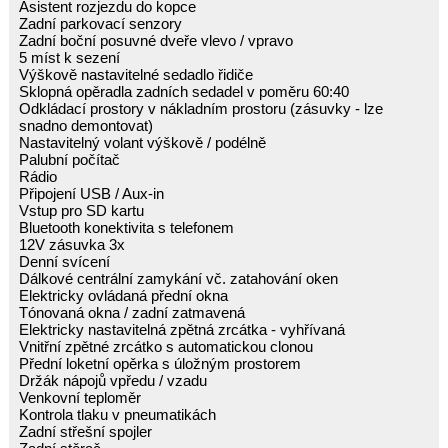
Asistent rozjezdu do kopce
Zadní parkovací senzory
Zadní boční posuvné dveře vlevo / vpravo
5 míst k sezení
Výškově nastavitelné sedadlo řidiče
Sklopná opěradla zadních sedadel v poměru 60:40
Odkládací prostory v nákladním prostoru (zásuvky - lze
snadno demontovat)
Nastavitelný volant výškově / podélně
Palubní počítač
Rádio
Připojení USB / Aux-in
Vstup pro SD kartu
Bluetooth konektivita s telefonem
12V zásuvka 3x
Denní svícení
Dálkové centrální zamykání vč. zatahování oken
Elektricky ovládaná přední okna
Tónovaná okna / zadní zatmavená
Elektricky nastavitelná zpětná zrcátka - vyhřívaná
Vnitřní zpětné zrcátko s automatickou clonou
Přední loketní opěrka s úložným prostorem
Držák nápojů vpředu / vzadu
Venkovní teploměr
Kontrola tlaku v pneumatikách
Zadní střešní spojler