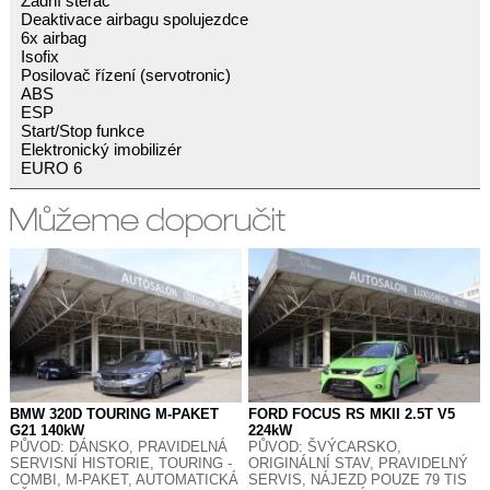
Zadní stěrač
Deaktivace airbagu spolujezdce
6x airbag
Isofix
Posilovač řízení (servotronic)
ABS
ESP
Start/Stop funkce
Elektronický imobilizér
EURO 6
BMW 320D TOURING M-PAKET
FORD FOCUS RS MKII 2.5T V5
G21 140kW
224kW
PŮVOD: DÁNSKO, PRAVIDELNÁ
PŮVOD: ŠVÝCARSKO,
SERVISNÍ HISTORIE, TOURING -
ORIGINÁLNÍ STAV, PRAVIDELNÝ
COMBI, M-PAKET, AUTOMATICKÁ
SERVIS, NÁJEZD POUZE 79 TIS